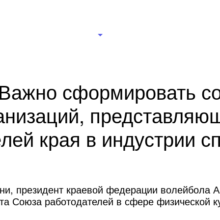
рганизации
Новости
Документы
Правление
Ц
 Важно сформировать с
анизаций, представляю
лей края в индустрии с
ни, президент краевой федерации волейбола 
та Союза работодателей в сфере физической ку