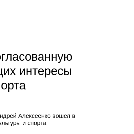
ентр оценки квалификаций
Проектный центр ЦЭП
огласованную
щих интересы
порта
Андрей Алексеенко вошел в
льтуры и спорта