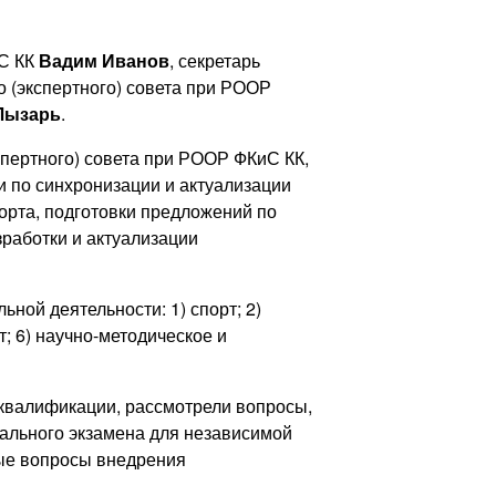
иС КК
Вадим Иванов
, секретарь
 (экспертного) совета при РООР
Лызарь
.
пертного) совета при РООР ФКиС КК,
 по синхронизации и актуализации
орта, подготовки предложений по
работки и актуализации
ой деятельности: 1) спорт; 2)
; 6) научно-методическое и
квалификации, рассмотрели вопросы,
ального экзамена для независимой
ные вопросы внедрения