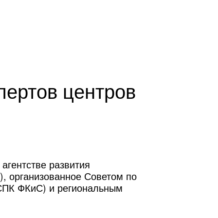
ентр оценки квалификаций
Проектный центр ЦЭП
пертов центров
агентстве развития
, организованное Советом по
СПК ФКиС) и региональным