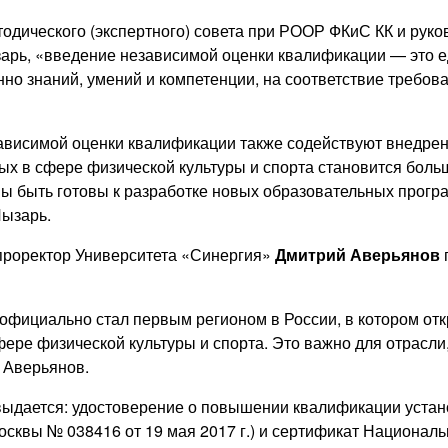
тодического (экспертного) совета при РООР ФКиС КК и руко
арь, «введение независимой оценки квалификации — это 
но знаний, умений и компетенции, на соответствие требо
зависимой оценки квалификации также содействуют внедре
х в сфере физической культуры и спорта становится боль
ны быть готовы к разработке новых образовательных програ
Лызарь.
роректор Университета «Синергия»
Дмитрий Аверьянов
п
 официально стал первым регионом в России, в котором о
ре физической культуры и спорта. Это важно для отрасли,
 Аверьянов.
выдается: удостоверение о повышении квалификации устан
сквы № 038416 от 19 мая 2017 г.) и сертификат Националь