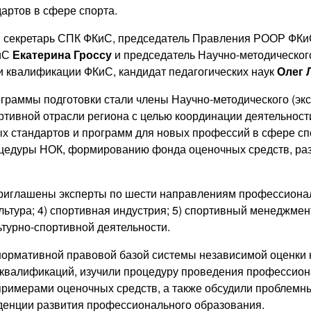
артов в сфере спорта.
и секретарь СПК ФКиС, председатель Правления РООР ФК
иС
Екатерина Гроссу
и председатель Научно-методического
и квалификации ФКиС, кандидат педагогических наук
Олег 
раммы подготовки стали члены Научно-методического (экс
ивной отрасли региона с целью координации деятельности
 стандартов и программ для новых профессий в сфере сп
цедуры НОК, формированию фонда оценочных средств, раз
риглашены эксперты по шести направлениям профессиональн
льтура; 4) спортивная индустрия; 5) спортивный менеджмент
турно-спортивной деятельности.
нормативной правовой базой системы независимой оценки 
 квалификаций, изучили процедуру проведения профессион
примерами оценочных средств, а также обсудили проблем
денции развития профессионального образования.