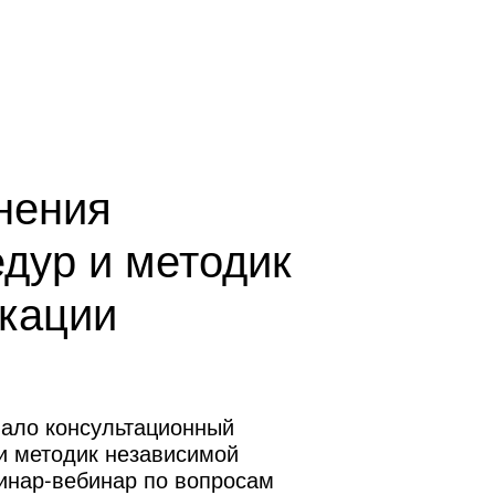
ентр оценки квалификаций
Проектный центр ЦЭП
нения
дур и методик
кации
вало консультационный
и методик независимой
инар-вебинар по вопросам