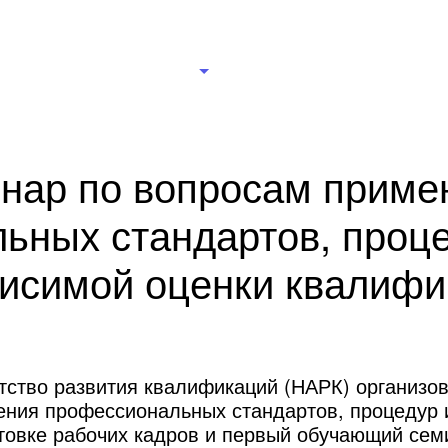
рганизации
Новости
Документы
Правление
Ц
нар по вопросам приме
ьных стандартов, проце
висимой оценки квалифи
тство развития квалификаций (НАРК) организо
ения профессиональных стандартов, процедур 
товке рабочих кадров и первый обучающий сем