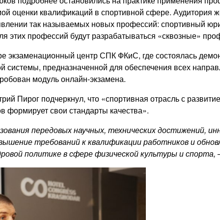
ков подробнее остановились на практике применения проф
ой оценки квалификаций в спортивной сфере. Аудитория же
явлении так называемых новых профессий: спортивный юри
ля этих профессий будут разрабатываться «сквозные» про
ре экзаменационный центр СПК ФКиС, где состоялась демо
 системы, предназначенной для обеспечения всех направ
пробован модуль онлайн-экзамена.
рий Пирог подчеркнул, что «спортивная отрасль с развитие
в формирует свои стандарты качества».
зования передовых научных, технических достижений, ин
овышение требований к квалификации работников и обнов
ровой политике в сфере физической культуры и спорта