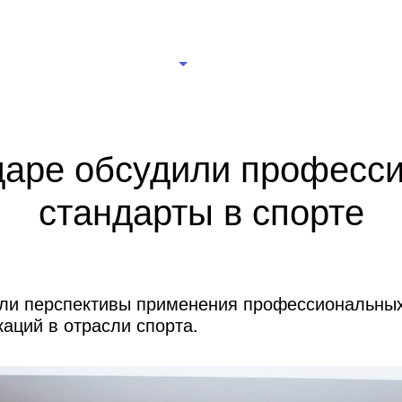
рганизации
Новости
Документы
Правление
Ц
даре обсудили професс
стандарты в спорте
ли перспективы применения профессиональных
аций в отрасли спорта.