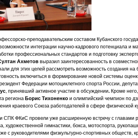
профессорско-преподавательским составом Кубанского госуд
и возможности интеграции научно-кадрового потенциала и м
аботки профессиональных стандартов и подготовку эксперт
Султан Ахметов
выразил заинтересованность в совместно
али для этих целей рассмотреть возможность создания на б
отовность включиться в формирование новой системы оценк
резидент Федерации мотоциклетного спорта России, депута
ус
, принявший активное участие в обсуждении
.
Кроме него,
та региона
Борис Тихоненко
и олимпийский чемпион по дз
ления краевого Союза работодателей в сфере физической к
 и СПК ФКиС провели уже расширенную встречу с главами
а, художественной гимнастики, бокса, мотоспорта, рукопашн
акже с руководителями физкультурно-спортивных обществ, 