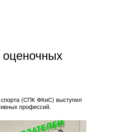
ентр оценки квалификаций
Проектный центр ЦЭП
в оценочных
 спорта (СПК ФКиС) выступил
тивных профессий.