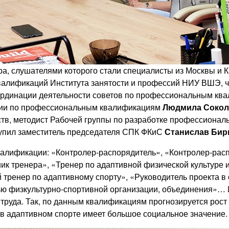
а, слушателями которого стали специалисты из Москвы и К
валификаций Института занятости и профессий НИУ ВШЭ, ч
рдинации деятельности советов по профессиональным кв
ции по профессиональным квалификациям
Людмила Сокол
тв, методист Рабочей группы по разработке профессионал
упил заместитель председателя СПК ФКиС
Станислав Бир
алификации: «Контролер-распорядитель», «Контролер-расп
 тренера», «Тренер по адаптивной физической культуре и
 тренер по адаптивному спорту», «Руководитель проекта в 
ью физкультурно-спортивной организации, объединения»… 
труда. Так, по данным квалификациям прогнозируется рост 
 в адаптивном спорте имеет большое социальное значение.